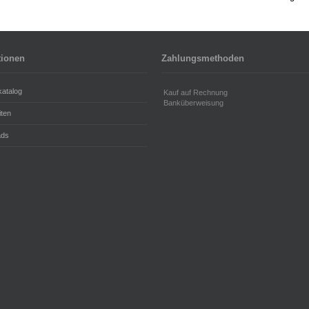
tionen
Zahlungsmethoden
katalog
Kauf auf Rechnung
Banküberweisung
iten
ads