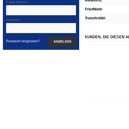
Ruheforst
:
E-Mail-Adresse:
FriedWald
:
Transferbild
:
Passwort:
KUNDEN, DIE DIESEN 
Passwort vergessen?
ANMELDEN