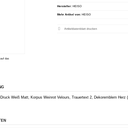
Hersteller:
HEISO
Mehr Artikel von:
HEISO
Artikeldatenblatt drucken
 auf das
NG
-Druck Weiß Matt, Korpus Weinrot Velours, Trauertext 2, Dekoremblem Herz (
TEN