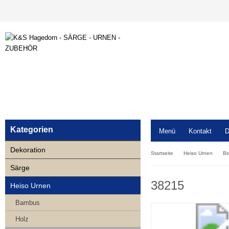
Kategorien
Menü
Kontakt
D
Dekoration
Startseite
Heiso Urnen
Bi
Särge
38215
Heiso Urnen
Bambus
Holz