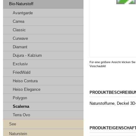
Bio-Naturstoff
Avantgarde
Carrea
Classic
Curwave
Diamant
Dujura - Kalzium
Für eine größere Ansicht klicken Sie
Exclusiv
Vorschaubild
FriedWald
Heiso Contura
Heiso Elegance
PRODUKTBESCHREIBU
Polygon
Naturstoffurne, Deckel 3D
Scalerna
Terra Ovo
See
PRODUKTEIGENSCHAF
Naturstein