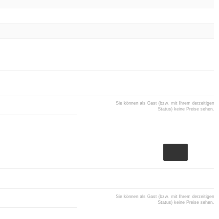
Sie können als Gast (bzw. mit Ihrem derzeitigen
Status) keine Preise sehen.
Sie können als Gast (bzw. mit Ihrem derzeitigen
Status) keine Preise sehen.