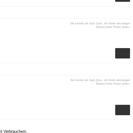
Sie können als Gast (bzw. mit Ihrem derzeitigen
Status) keine Preise sehen.
Sie können als Gast (bzw. mit Ihrem derzeitigen
Status) keine Preise sehen.
it Verbrauchern.