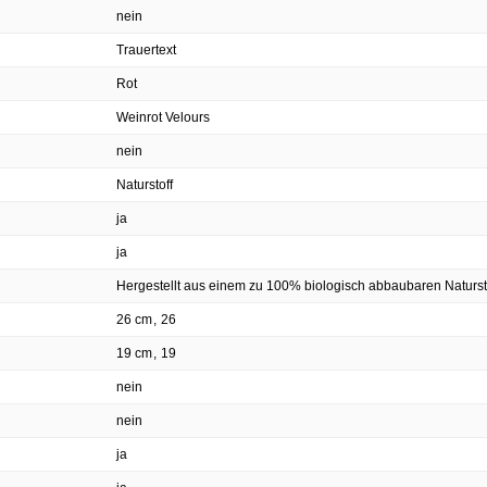
nein
Trauertext
Rot
Weinrot Velours
nein
Naturstoff
ja
ja
Hergestellt aus einem zu 100% biologisch abbaubaren Naturst
26 cm
,
26
19 cm
,
19
nein
nein
ja