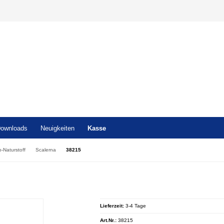
ownloads
Neuigkeiten
Kasse
o-Naturstoff
Scalerna
38215
Lieferzeit:
3-4 Tage
Art.Nr.:
38215