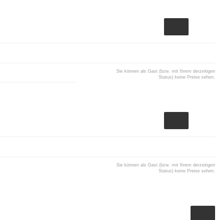
Sie können als Gast (bzw. mit Ihrem derzeitigen
Status) keine Preise sehen.
Sie können als Gast (bzw. mit Ihrem derzeitigen
Status) keine Preise sehen.