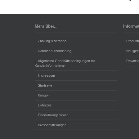
Mehr über...
Informa
Zahlung & Versand
Produkt
Datenschutzerklärung
Neuigke
Allgemeine Geschäftsbedingungen mit
Downlo
Kundeninformationen
Impressum
Startseite
Kontakt
Lieferzeit
Überführungsdienst
Pressemitteilungen