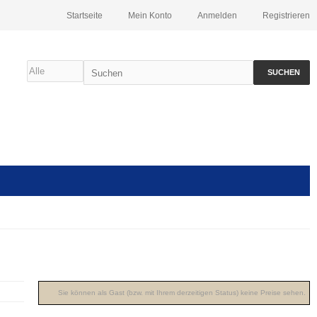
Startseite
Mein Konto
Anmelden
Registrieren
SUCHEN
Sie können als Gast (bzw. mit Ihrem derzeitigen Status) keine Preise sehen.