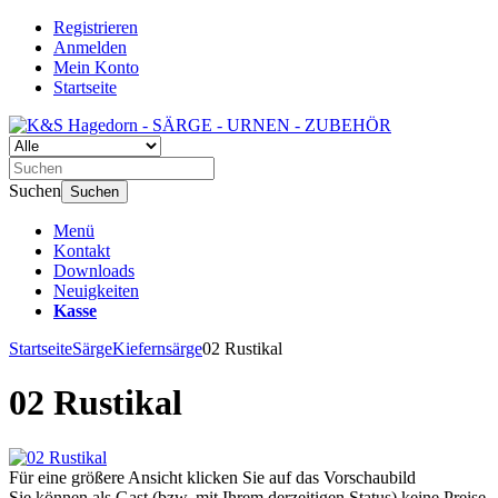
Registrieren
Anmelden
Mein Konto
Startseite
Suchen
Suchen
Menü
Kontakt
Downloads
Neuigkeiten
Kasse
Startseite
Särge
Kiefernsärge
02 Rustikal
02 Rustikal
Für eine größere Ansicht klicken Sie auf das Vorschaubild
Sie können als Gast (bzw. mit Ihrem derzeitigen Status) keine Preise