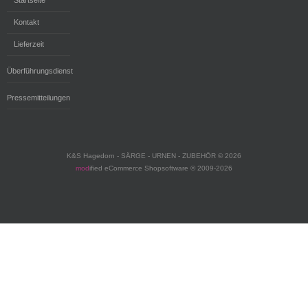
Startseite
Kontakt
Lieferzeit
Überführungsdienst
Pressemitteilungen
K&S Hagedorn - SÄRGE - URNEN - ZUBEHÖR © 2026
mod
ified eCommerce Shopsoftware © 2009-2026