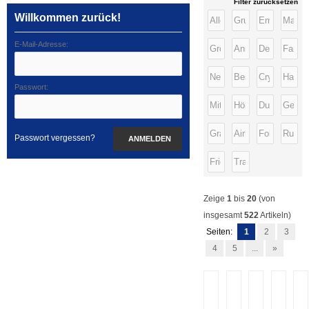
Filter zurücksetzen
Willkommen zurück!
E-Mail-Adresse:
Passwort:
Passwort vergessen?
ANMELDEN
Zeige
1
bis
20
(von
insgesamt
522
Artikeln)
Seiten:
1
2
3
4
5
...
»