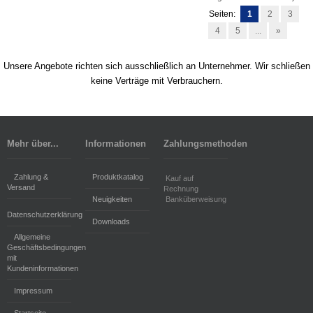
Seiten:
1
2
3
4
5
...
»
Unsere Angebote richten sich ausschließlich an Unternehmer. Wir schließen
keine Verträge mit Verbrauchern.
Mehr über...
Informationen
Zahlungsmethoden
Zahlung &
Produktkatalog
Kauf auf
Versand
Rechnung
Neuigkeiten
Banküberweisung
Datenschutzerklärung
Downloads
Allgemeine
Geschäftsbedingungen
mit
Kundeninformationen
Impressum