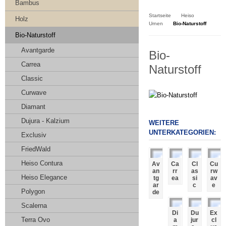
Kasse
Bambus
Startseite
Heiso
Holz
Urnen
Bio-Naturstoff
Bio-Naturstoff
Avantgarde
Bio-
Carrea
Naturstoff
Classic
Curwave
Diamant
Dujura - Kalzium
WEITERE
UNTERKATEGORIEN:
Exclusiv
FriedWald
Heiso Contura
Av
Ca
Cl
Cu
an
rr
as
rw
Heiso Elegance
tg
ea
si
av
ar
c
e
Polygon
de
Scalerna
Di
Du
Ex
Terra Ovo
a
jur
cl