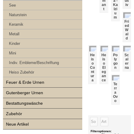
m
a -
us
an
Ka
iv
See
t
lzi
u
Naturstein
m
Fri
Keramik
ed
W
Metall
al
d
Kinder
Mini
He
He
Po
Sc
is
is
ly
al
Indiv. Embleme/Beschriftung
o
o
go
er
Co
El
n
na
nt
eg
Heiso Zubehör
ur
an
a
ce
Feuer & Erde Urnen
Te
rr
Gutenberger Urnen
a
Ov
o
Bestattungswäsche
Zubehör
Neue Artikel
Filteroptionen: