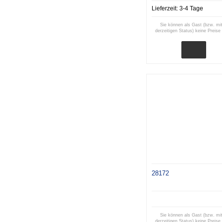
Lieferzeit:
3-4 Tage
Sie können als Gast (bzw. mi
derzeitigen Status) keine Preise
28172
Sie können als Gast (bzw. mi
derzeitigen Status) keine Preise