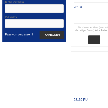
E-Mail-Adresse:
28104
Passwort:
Sie können als Gast (bzw. mi
derzeitigen Status) keine Preise
Passwort vergessen?
ANMELDEN
28139-PU