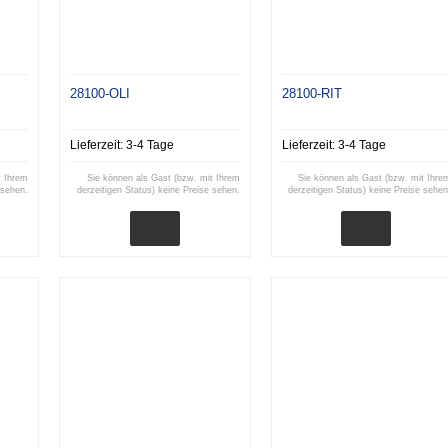
28100-OLI
28100-RIT
Lieferzeit:
3-4 Tage
Lieferzeit:
3-4 Tage
t Ihrem
Sie können als Gast (bzw. mit Ihrem
Sie können als Gast (bzw. mit Ihre
 sehen.
derzeitigen Status) keine Preise sehen.
derzeitigen Status) keine Preise sehen