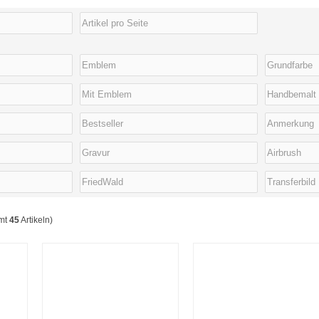
amt
45
Artikeln)