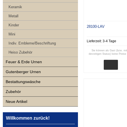
Keramik
Metall
Kinder
28100-LAV
Mini
Lieferzeit:
3-4 Tage
Indiv. Embleme/Beschriftung
Sie können als Gast (bzw. mi
Heiso Zubehör
derzeitigen Status) keine Preise
Feuer & Erde Urnen
Gutenberger Urnen
Bestattungswäsche
Zubehör
Neue Artikel
Willkommen zurück!