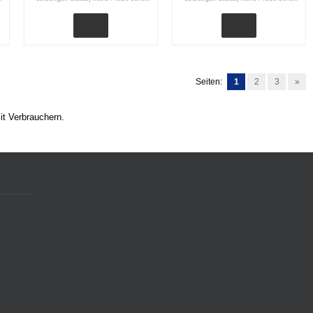
Seiten:
1
2
3
»
it Verbrauchern.