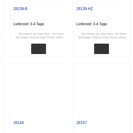
28139-B
28139-HZ
Lieferzeit:
3-4 Tage
Lieferzeit:
3-4 Tage
m
Sie können als Gast (bzw. mit Ihrem
Sie können als Gast (bzw. mit Ihrem
.
derzeitigen Status) keine Preise sehen.
derzeitigen Status) keine Preise sehen.
28144
28147