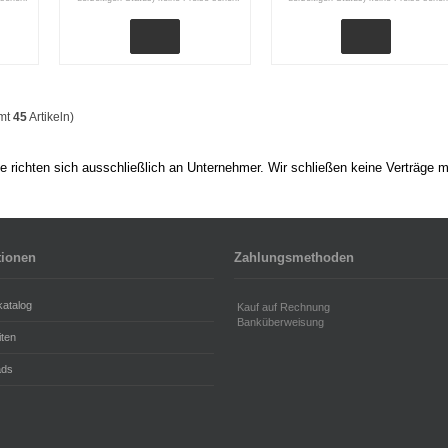
amt
45
Artikeln)
 richten sich ausschließlich an Unternehmer. Wir schließen keine Verträge m
tionen
Zahlungsmethoden
katalog
Kauf auf Rechnung
Banküberweisung
iten
ads