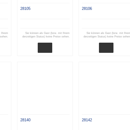
28105
28106
t Ihrem
Sie können als Gast (bzw. mit Ihrem
Sie können als Gast (bzw. mit Ihre
 sehen.
derzeitigen Status) keine Preise sehen.
derzeitigen Status) keine Preise sehen
28140
28142