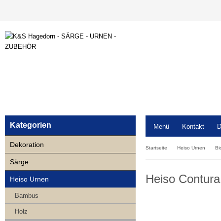
Kategorien
Menü
Kontakt
D
Dekoration
Startseite
Heiso Urnen
Bi
Särge
Heiso Contura
Heiso Urnen
Bambus
Holz