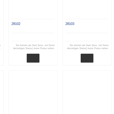
28102
28103
m
Sie können als Gast (bzw. mit Ihrem
Sie können als Gast (bzw. mit Ihrem
.
derzeitigen Status) keine Preise sehen.
derzeitigen Status) keine Preise sehen.