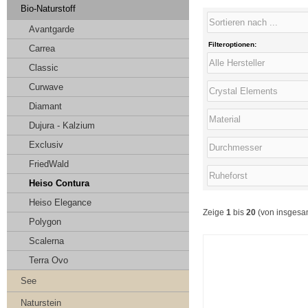
Bio-Naturstoff
Avantgarde
Filteroptionen:
Carrea
Classic
Curwave
Diamant
Dujura - Kalzium
Exclusiv
FriedWald
Heiso Contura
Heiso Elegance
Zeige
1
bis
20
(von insges
Polygon
Scalerna
Terra Ovo
See
Naturstein