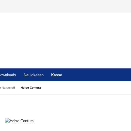
ownloads
Neuigkeiten
Kasse
o-Naturstoff
Heiso Contura