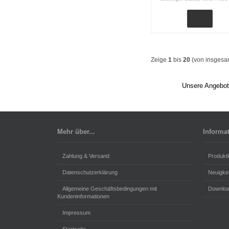
Zeige
1
bis
20
(von insges
Unsere Angebote
Mehr über...
Informa
Zahlung & Versand
Produkt
Datenschutzerklärung
Neuigke
Allgemeine Geschäftsbedingungen mit
Downlo
Kundeninformationen
Impressum