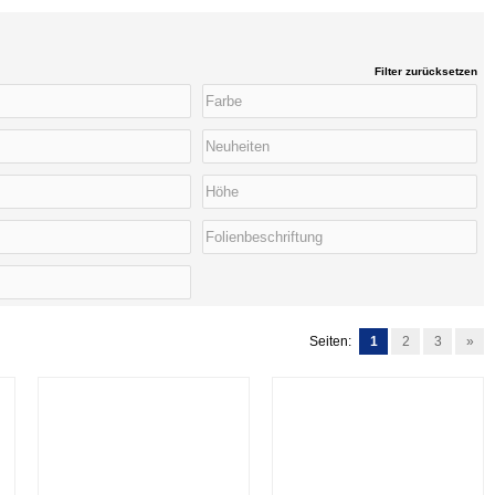
Filter zurücksetzen
Seiten:
1
2
3
»