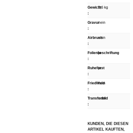
Gewicht
0,6 kg
:
Gravur
nein
:
Airbrush
nein
:
Folienbeschriftung
ja
:
Ruheforst
ja
:
FriedWald
nein
:
Transferbild
nein
:
KUNDEN, DIE DIESEN
ARTIKEL KAUFTEN,