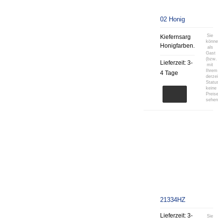
02 Honig
Sie
Kiefernsarg
könn
Honigfarben.
als
Gast
(bzw.
Lieferzeit:
3-
mit
Ihrem
4 Tage
derzei
Statu
keine
Preis
sehen
21334HZ
Lieferzeit:
3-
Sie