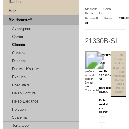
Kasse
Bambus
Startseite
Heiso
Holz
Urnen
Bio-
Naturstoff
Classic
21330B
Bio-Naturstoff
SI
Avantgarde
Carrea
21330B-SI
Classic
Curwave
Lieferzeit:
Sie
3-4
können
Diamant
Tage
als Gast
(bzw. mit
Für eine
Dujura - Kalzium
Art.Nr.:
größere
Ihrem
Ansicht
21330B-
derzeitigen
Exclusiv
klicken
SI
Status)
Sie auf
keine
FriedWald
das
Hersteller:
Preise
Vorschaubild
HEISO
sehen.
Heiso Contura
Mehr
Heiso Elegance
Artikel
von:
Polygon
HEISO
Scalerna
Terra Ovo
Artikeldatenblatt