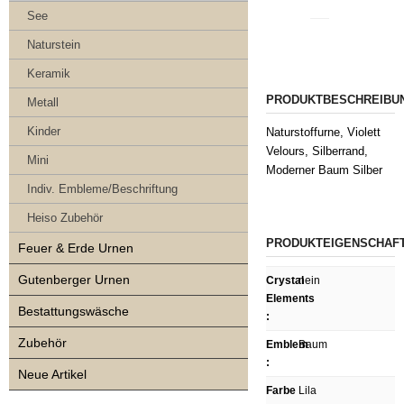
drucken
See
Naturstein
Keramik
PRODUKTBESCHREIBU
Metall
Kinder
Naturstoffurne, Violett
Velours, Silberrand,
Mini
Moderner Baum Silber
Indiv. Embleme/Beschriftung
Heiso Zubehör
PRODUKTEIGENSCHAF
Feuer & Erde Urnen
Gutenberger Urnen
Crystal
nein
Elements
Bestattungswäsche
:
Zubehör
Emblem
Baum
:
Neue Artikel
Farbe
Lila