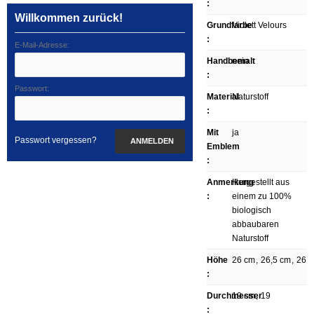
:
Willkommen zurück!
Grundfarbe
Violett Velours
:
E-Mail-Adresse:
Handbemalt
nein
:
Passwort:
Material
Naturstoff
:
Mit
ja
Passwort vergessen?
ANMELDEN
Emblem
:
Anmerkung
Hergestellt aus
:
einem zu 100%
biologisch
abbaubaren
Naturstoff
Höhe
26 cm
,
26,5 cm
,
26
:
Durchmesser
19 cm
,
19
: