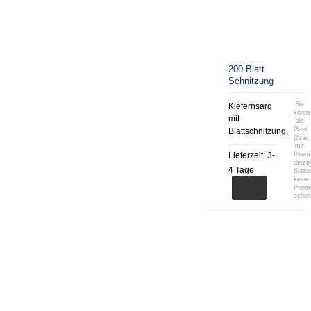
200 Blatt
Schnitzung
Sie
Kiefernsarg
könn
mit
als
Gast
Blattschnitzung.
(bzw.
mit
Lieferzeit:
3-
Ihrem
derzei
4 Tage
Statu
keine
Preis
sehen