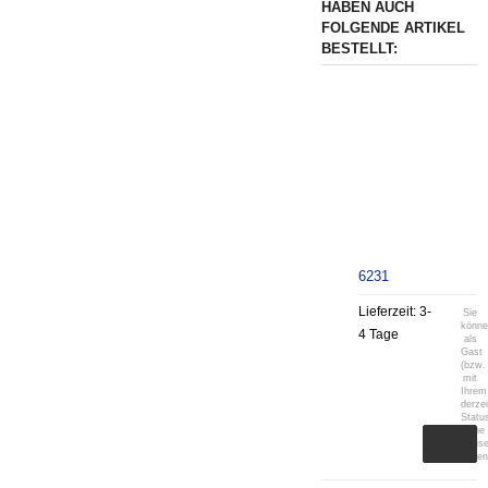
HABEN AUCH
FOLGENDE ARTIKEL
BESTELLT:
6231
Lieferzeit:
3-
Sie
könn
4 Tage
als
Gast
(bzw.
mit
Ihrem
derzei
Statu
keine
Preis
sehen