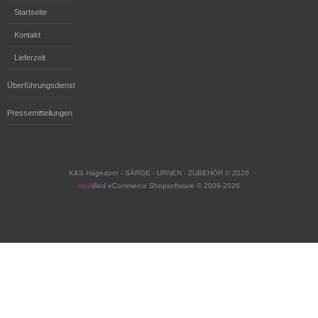
Startseite
Kontakt
Lieferzeit
Überführungsdienst
Pressemitteilungen
K&S Hagedorn - SÄRGE - URNEN - ZUBEHÖR © 2026
mod
ified eCommerce Shopsoftware © 2009-2026