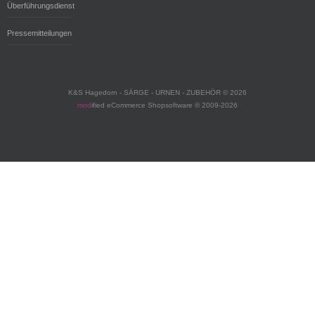
Überführungsdienst
Pressemitteilungen
K&S Hagedorn - SÄRGE - URNEN - ZUBEHÖR © 2026
mod
ified eCommerce Shopsoftware © 2009-2026