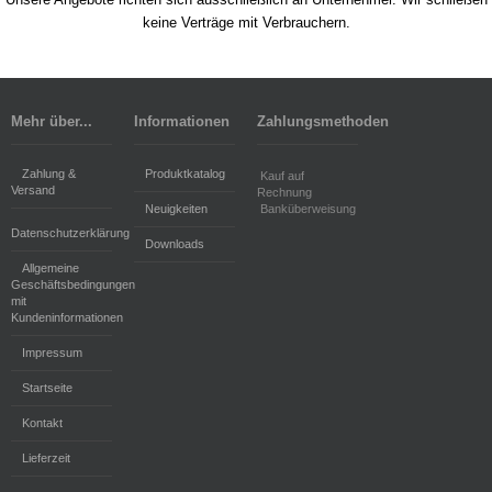
keine Verträge mit Verbrauchern.
Mehr über...
Informationen
Zahlungsmethoden
Zahlung &
Produktkatalog
Kauf auf
Versand
Rechnung
Neuigkeiten
Banküberweisung
Datenschutzerklärung
Downloads
Allgemeine
Geschäftsbedingungen
mit
Kundeninformationen
Impressum
Startseite
Kontakt
Lieferzeit