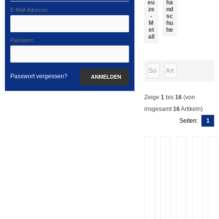
eu
ha
ze
nd
E-Mail-Adresse:
-
sc
M
hu
et
he
all
Passwort:
Passwort vergessen?
ANMELDEN
Zeige
1
bis
16
(von
insgesamt
16
Artikeln)
Seiten:
1