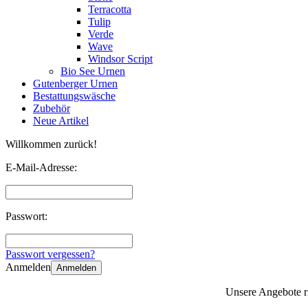
Terracotta
Tulip
Verde
Wave
Windsor Script
Bio See Urnen
Gutenberger Urnen
Bestattungswäsche
Zubehör
Neue Artikel
Willkommen zurück!
E-Mail-Adresse:
Passwort:
Passwort vergessen?
Anmelden
Anmelden
Unsere Angebote ri