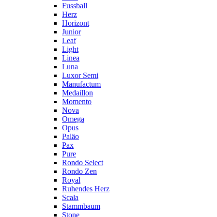
Fussball
Herz
Horizont
Junior
Leaf
Light
Linea
Luna
Luxor Semi
Manufactum
Medaillon
Momento
Nova
Omega
Opus
Paläo
Pax
Pure
Rondo Select
Rondo Zen
Royal
Ruhendes Herz
Scala
Stammbaum
Stone