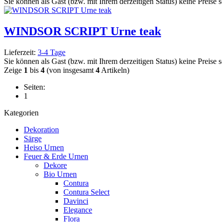
Sie können als Gast (bzw. mit Ihrem derzeitigen Status) keine Preise 
WINDSOR SCRIPT Urne teak
Lieferzeit:
3-4 Tage
Sie können als Gast (bzw. mit Ihrem derzeitigen Status) keine Preise 
Zeige
1
bis
4
(von insgesamt
4
Artikeln)
Seiten:
1
Kategorien
Dekoration
Särge
Heiso Urnen
Feuer & Erde Urnen
Dekore
Bio Urnen
Contura
Contura Select
Davinci
Elegance
Flora