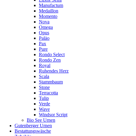
Manufactum
Medaillon
Momento
Nova
Omega
Opus
Paläo
Pax
Pure
Rondo Select
Rondo Zen
Royal
Ruhendes Herz
Scala
Stammbaum
Stone
Terracotta
Tulip
Verde
Wave
Windsor Script
Bio See Urnen
Gutenberger Urnen
Bestattungswäsche