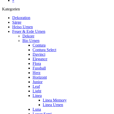
»
Kategorien
Dekoration
Särge
Heiso Urnen
Feuer & Erde Urnen
Dekore
Bio Urnen
Contura
Contura Select
Davinci
Elegance
Flora
Fussball
Herz
Horizont
Junior
Leaf
Light
Linea
Linea Memory
Linea Urnen
Luna
Luxor Semi