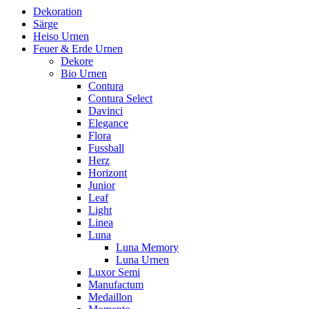
Dekoration
Särge
Heiso Urnen
Feuer & Erde Urnen
Dekore
Bio Urnen
Contura
Contura Select
Davinci
Elegance
Flora
Fussball
Herz
Horizont
Junior
Leaf
Light
Linea
Luna
Luna Memory
Luna Urnen
Luxor Semi
Manufactum
Medaillon