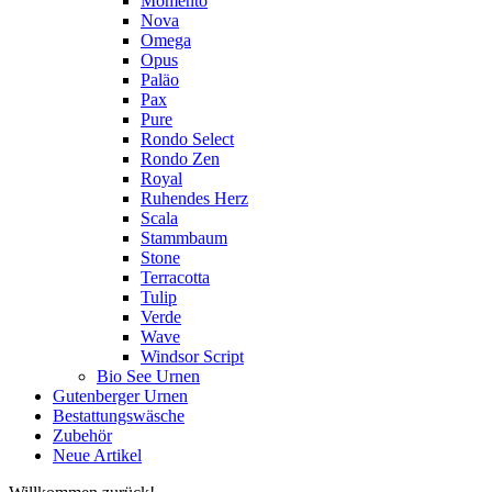
Momento
Nova
Omega
Opus
Paläo
Pax
Pure
Rondo Select
Rondo Zen
Royal
Ruhendes Herz
Scala
Stammbaum
Stone
Terracotta
Tulip
Verde
Wave
Windsor Script
Bio See Urnen
Gutenberger Urnen
Bestattungswäsche
Zubehör
Neue Artikel