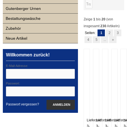
Gutenberger Urnen
Bestattungswäsche
Zeige
1
bis
20
(von
insgesamt
230
Artikeln)
Zubehör
Seiten:
1
2
3
Neue Artikel
4
5
...
»
Willkommen zurück!
E-Mail-Adresse:
Passwort:
Passwort vergessen?
ANMELDEN
1110DK
1320sms
1340AH
1400sil
1
Lieferzeit:
Lieferzeit:
Lieferzeit:
Lieferzei
Li
3-
3-
3-
3-
3-