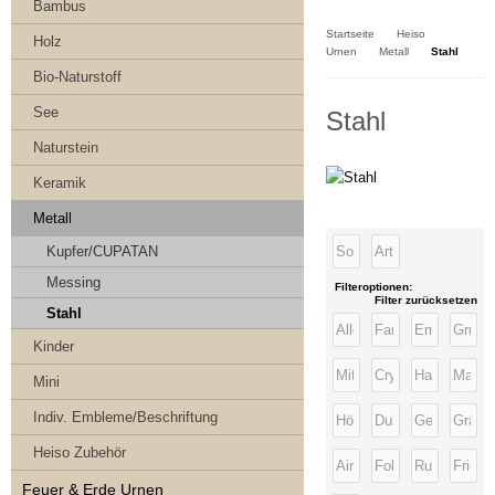
Kasse
Bambus
Startseite
Heiso
Holz
Urnen
Metall
Stahl
Bio-Naturstoff
See
Stahl
Naturstein
Keramik
Metall
Kupfer/CUPATAN
Messing
Filteroptionen:
Filter zurücksetzen
Stahl
Kinder
Mini
Indiv. Embleme/Beschriftung
Heiso Zubehör
Feuer & Erde Urnen