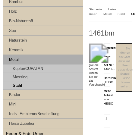
Kasse
Bambus
Startseite
Heiso
Holz
Urnen
Metall
Stahl
14
Bio-Naturstoff
See
1461bm
Naturstein
Lieferzeit:
Sie
Keramik
3-4
können
Tage
als Gast
Metall
(bzw. mit
Für eine
Art.Nr.:
größere
Ihrem
Kupfer/CUPATAN
Ansicht
1461bm
derzeitigen
klicken
Status)
Messing
Sie auf
Hersteller:
keine
das
HEISO
Preise
Vorschaubild
Stahl
sehen.
Mehr
Kinder
Artikel
von:
Mini
HEISO
Indiv. Embleme/Beschriftung
Artikeldatenblatt
Heiso Zubehör
drucken
Feuer & Erde Urnen