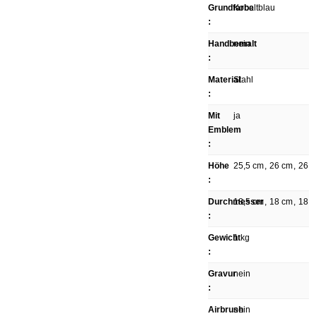
Grundfarbe
Kobaltblau
:
Handbemalt
nein
:
Material
Stahl
:
Mit
ja
Emblem
:
Höhe
25,5 cm
,
26 cm
,
26
:
Durchmesser
18,5 cm
,
18 cm
,
18
:
Gewicht
1 kg
:
Gravur
nein
:
Airbrush
nein