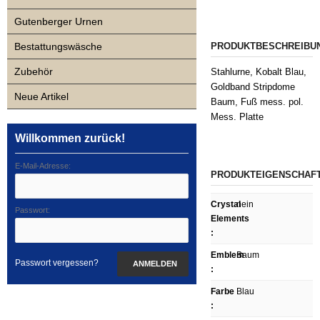
Gutenberger Urnen
Bestattungswäsche
PRODUKTBESCHREIBU
Zubehör
Stahlurne, Kobalt Blau,
Goldband Stripdome
Neue Artikel
Baum, Fuß mess. pol.
Mess. Platte
Willkommen zurück!
E-Mail-Adresse:
PRODUKTEIGENSCHAF
Crystal
nein
Passwort:
Elements
:
Emblem
Baum
Passwort vergessen?
ANMELDEN
:
Farbe
Blau
: