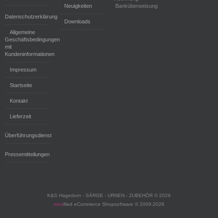
Neuigkeiten
Banküberweisung
Datenschutzerklärung
Downloads
Allgemeine
Geschäftsbedingungen
mit
Kundeninformationen
Impressum
Startseite
Kontakt
Lieferzeit
Überführungsdienst
Pressemitteilungen
K&S Hagedorn - SÄRGE - URNEN - ZUBEHÖR © 2026
mod
ified eCommerce Shopsoftware © 2009-2026