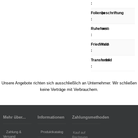
:
Folienbeschriftung
ja
:
Ruheforst
nein
:
FriedWald
nein
:
Transferbild
nein
:
Unsere Angebote richten sich ausschließlich an Unternehmer. Wir schließen
keine Verträge mit Verbrauchern.
Mehr über...
Informationen
Zahlungsmethoden
Zahlung &
Produktkatalog
Kauf auf
Versand
Rechnung