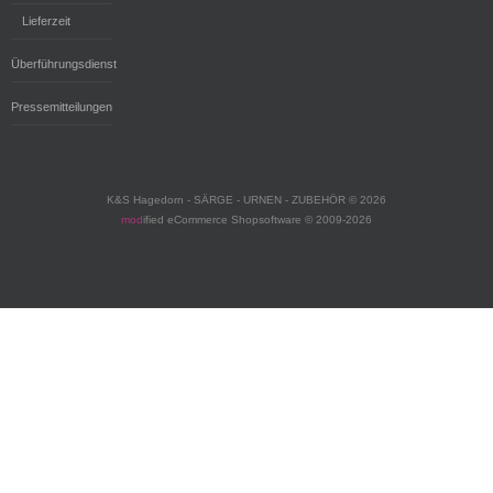
Lieferzeit
Überführungsdienst
Pressemitteilungen
K&S Hagedorn - SÄRGE - URNEN - ZUBEHÖR © 2026
mod
ified eCommerce Shopsoftware © 2009-2026