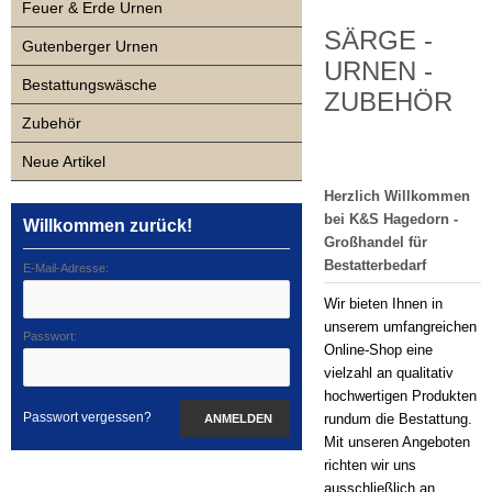
Kasse
Feuer & Erde Urnen
SÄRGE -
Gutenberger Urnen
URNEN -
Bestattungswäsche
ZUBEHÖR
Zubehör
Neue Artikel
Herzlich Willkommen
bei K&S Hagedorn -
Willkommen zurück!
Großhandel für
Bestatterbedarf
E-Mail-Adresse:
Wir bieten Ihnen in
unserem umfangreichen
Passwort:
Online-Shop eine
vielzahl an qualitativ
hochwertigen Produkten
Passwort vergessen?
rundum die Bestattung.
ANMELDEN
Mit unseren Angeboten
richten wir uns
ausschließlich an