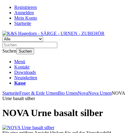
Registrieren
Anmelden
Mein Konto
Startseite
Suchen
Suchen
Menü
Kontakt
Downloads
Neuigkeiten
Kasse
Startseite
Feuer & Erde Urnen
Bio Urnen
Nova
Nova Urnen
NOVA
Urne basalt silber
NOVA Urne basalt silber
Für eine größere Ansicht klicken Sie auf das Vorschaubild