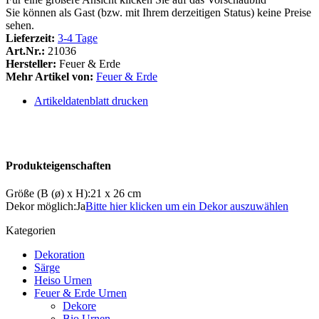
Sie können als Gast (bzw. mit Ihrem derzeitigen Status) keine Preise
sehen.
Lieferzeit:
3-4 Tage
Art.Nr.:
21036
Hersteller:
Feuer & Erde
Mehr Artikel von:
Feuer & Erde
Artikeldatenblatt drucken
Produkteigenschaften
Größe (B (ø) x H)
:
21 x 26 cm
Dekor möglich
:
Ja
Bitte hier klicken um ein Dekor auszuwählen
Kategorien
Dekoration
Särge
Heiso Urnen
Feuer & Erde Urnen
Dekore
Bio Urnen