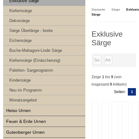
Kasse
Exklusive Särge
Startseite
Särge
Exklusi
Kiefernsärge
Särge
Dekorsärge
Särge Überlänge - breite
Exklusive
Eichensärge
Särge
Buche-Mahagoni-Linde Särge
Kiefernsärge (Einäscherung)
Paletten- Sargprogramm
Zeige
1
bis
9
(von
Kindersärge
insgesamt
9
Artikeln)
Neu im Programm
Seiten:
1
Monatsangebot
Heiso Urnen
Feuer & Erde Urnen
Gutenberger Urnen