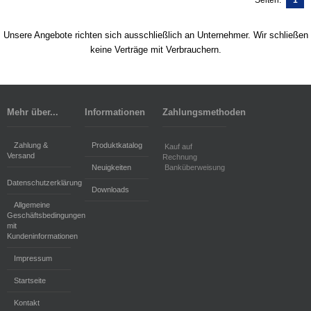
Seiten:
1
Unsere Angebote richten sich ausschließlich an Unternehmer. Wir schließen
keine Verträge mit Verbrauchern.
Mehr über...
Informationen
Zahlungsmethoden
Zahlung &
Produktkatalog
Kauf auf
Versand
Rechnung
Neuigkeiten
Banküberweisung
Datenschutzerklärung
Downloads
Allgemeine
Geschäftsbedingungen
mit
Kundeninformationen
Impressum
Startseite
Kontakt