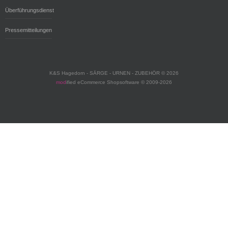
Überführungsdienst
Pressemitteilungen
K&S Hagedorn - SÄRGE - URNEN - ZUBEHÖR © 2026
mod
ified eCommerce Shopsoftware © 2009-2026