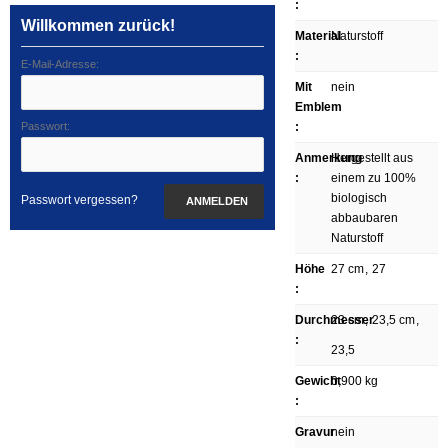
:
Willkommen zurück!
Material
Naturstoff
:
E-Mail-Adresse:
Mit
nein
Emblem
Passwort:
:
Anmerkung
Hergestellt aus
:
einem zu 100%
biologisch
Passwort vergessen?
ANMELDEN
abbaubaren
Naturstoff
Höhe
27 cm
,
27
:
Durchmesser
23 cm
,
23,5 cm
,
:
23,5
Gewicht
0,900 kg
:
Gravur
nein