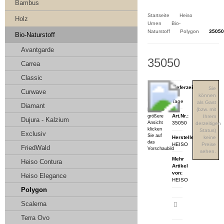
Kasse
Bambus
Startseite
Heiso
Holz
Urnen
Bio-
Naturstoff
Polygon
35050
Bio-Naturstoff
Avantgarde
35050
Carrea
Classic
Lieferzeit:
Sie
Curwave
3-4
können
Tage
als Gast
Diamant
(bzw. mit
Für eine
Art.Nr.:
größere
Ihrem
Dujura - Kalzium
Ansicht
35050
derzeitigen
klicken
Status)
Exclusiv
Sie auf
Hersteller:
keine
das
HEISO
Preise
FriedWald
Vorschaubild
sehen.
Mehr
Heiso Contura
Artikel
von:
Heiso Elegance
HEISO
Polygon
Scalerna
Artikeldatenblatt
drucken
Terra Ovo