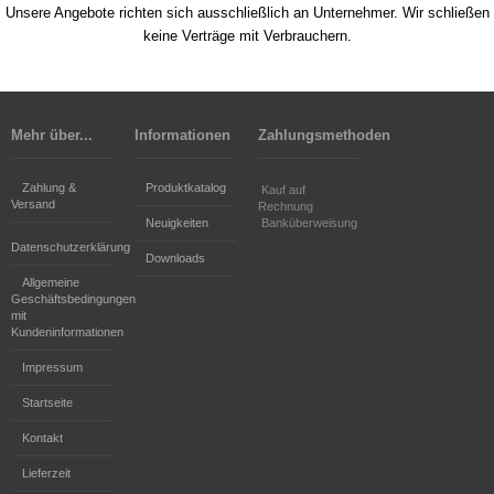
Unsere Angebote richten sich ausschließlich an Unternehmer. Wir schließen
keine Verträge mit Verbrauchern.
Mehr über...
Informationen
Zahlungsmethoden
Zahlung &
Produktkatalog
Kauf auf
Versand
Rechnung
Neuigkeiten
Banküberweisung
Datenschutzerklärung
Downloads
Allgemeine
Geschäftsbedingungen
mit
Kundeninformationen
Impressum
Startseite
Kontakt
Lieferzeit