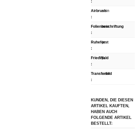
:
Airbrush
nein
:
Folienbeschriftung
nein
:
Ruheforst
ja
:
FriedWald
ja
:
Transferbild
nein
:
KUNDEN, DIE DIESEN
ARTIKEL KAUFTEN,
HABEN AUCH
FOLGENDE ARTIKEL
BESTELLT: