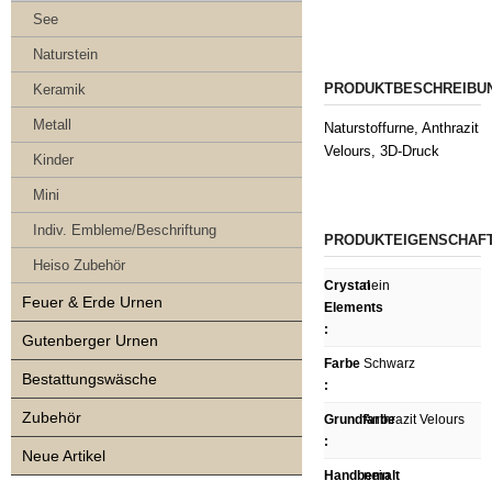
See
Naturstein
PRODUKTBESCHREIBU
Keramik
Metall
Naturstoffurne, Anthrazit
Velours, 3D-Druck
Kinder
Mini
Indiv. Embleme/Beschriftung
PRODUKTEIGENSCHAF
Heiso Zubehör
Crystal
nein
Feuer & Erde Urnen
Elements
:
Gutenberger Urnen
Farbe
Schwarz
Bestattungswäsche
:
Zubehör
Grundfarbe
Anthrazit Velours
:
Neue Artikel
Handbemalt
nein