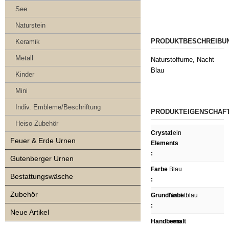
See
Naturstein
PRODUKTBESCHREIBU
Keramik
Metall
Naturstoffurne, Nacht
Blau
Kinder
Mini
Indiv. Embleme/Beschriftung
PRODUKTEIGENSCHAF
Heiso Zubehör
Crystal
nein
Feuer & Erde Urnen
Elements
:
Gutenberger Urnen
Farbe
Blau
Bestattungswäsche
:
Zubehör
Grundfarbe
Nachtblau
:
Neue Artikel
Handbemalt
nein