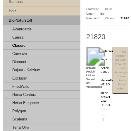
Kasse
Bambus
Startseite
Heiso
Holz
Urnen
Bio-
Naturstoff
Classic
21820
Bio-Naturstoff
Avantgarde
21820
Carrea
Classic
Lieferzeit:
Sie
Curwave
3-4
können
Tage
als Gast
Diamant
(bzw. mit
Für eine
Art.Nr.:
größere
Ihrem
Dujura - Kalzium
Ansicht
21820
derzeitigen
klicken
Status)
Exclusiv
Sie auf
Hersteller:
keine
das
HEISO
Preise
FriedWald
Vorschaubild
sehen.
Mehr
Heiso Contura
Artikel
von:
Heiso Elegance
HEISO
Polygon
Scalerna
Artikeldatenblatt
drucken
Terra Ovo