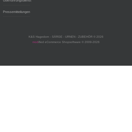
Überführungsdienst
Pressemitteilungen
K&S Hagedorn - SÄRGE - URNEN - ZUBEHÖR © 2026
mod
ified eCommerce Shopsoftware © 2009-2026