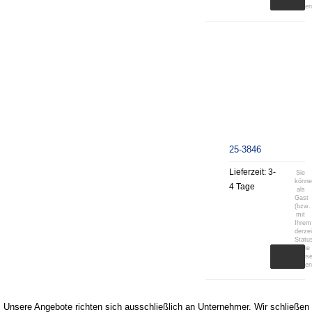
sehen
25-3846
Lieferzeit:
3-
Sie
könn
4 Tage
als
Gast
(bzw.
mit
Ihrem
derzei
Statu
keine
Preis
sehen
Unsere Angebote richten sich ausschließlich an Unternehmer. Wir schließen