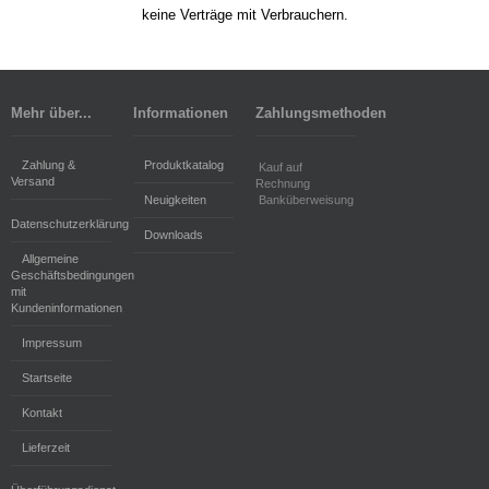
keine Verträge mit Verbrauchern.
Mehr über...
Informationen
Zahlungsmethoden
Zahlung &
Produktkatalog
Kauf auf
Versand
Rechnung
Neuigkeiten
Banküberweisung
Datenschutzerklärung
Downloads
Allgemeine
Geschäftsbedingungen
mit
Kundeninformationen
Impressum
Startseite
Kontakt
Lieferzeit