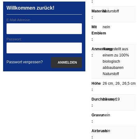
:
Willkommen zurück!
Material
Naturstoff
:
E-Mail-Adresse:
Mit
nein
Emblem
Passwort:
:
Anmerkung
Hergestellt aus
:
einem zu 100%
biologisch
Passwort vergessen?
ANMELDEN
abbaubaren
Naturstoff
Höhe
26 cm
,
26
,
26,5 cm
:
Durchmesser
19 cm
,
19
:
Gravur
nein
:
Airbrush
nein
: