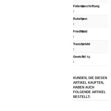
Folienbeschriftung
ja
:
Ruheforst
ja
:
FriedWald
ja
:
Transferbild
ja
:
Gewicht
0,6 kg
:
KUNDEN, DIE DIESEN
ARTIKEL KAUFTEN,
HABEN AUCH
FOLGENDE ARTIKEL
BESTELLT: