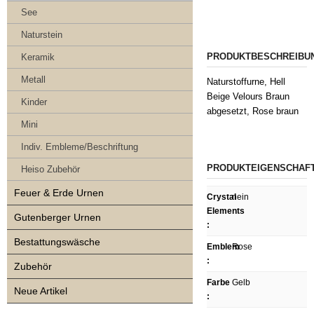
See
Naturstein
PRODUKTBESCHREIBU
Keramik
Metall
Naturstoffurne, Hell
Beige Velours Braun
Kinder
abgesetzt, Rose braun
Mini
Indiv. Embleme/Beschriftung
PRODUKTEIGENSCHAF
Heiso Zubehör
Feuer & Erde Urnen
Crystal
nein
Elements
Gutenberger Urnen
:
Bestattungswäsche
Emblem
Rose
:
Zubehör
Farbe
Gelb
Neue Artikel
: