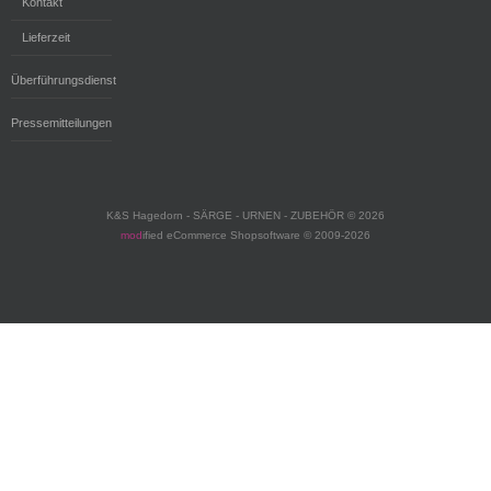
Kontakt
Lieferzeit
Überführungsdienst
Pressemitteilungen
K&S Hagedorn - SÄRGE - URNEN - ZUBEHÖR © 2026
mod
ified eCommerce Shopsoftware © 2009-2026