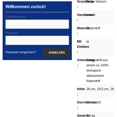
Grundfarbe
Beige Velours
Willkommen zurück!
:
Handbemalt
nein
E-Mail-Adresse:
:
Material
Naturstoff
Passwort:
:
Mit
ja
Emblem
:
Passwort vergessen?
ANMELDEN
Anmerkung
Hergestellt aus
:
einem zu 100%
biologisch
abbaubaren
Naturstoff
Höhe
26 cm
,
26,5 cm
,
26
:
Durchmesser
19 cm
,
19
:
Gewicht
0,6 kg