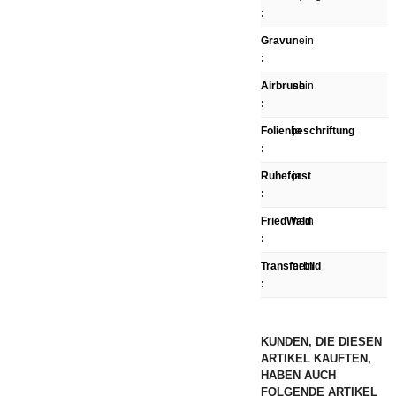
:
Gravur
nein
:
Airbrush
nein
:
Folienbeschriftung
ja
:
Ruheforst
ja
:
FriedWald
nein
:
Transferbild
nein
:
KUNDEN, DIE DIESEN
ARTIKEL KAUFTEN,
HABEN AUCH
FOLGENDE ARTIKEL