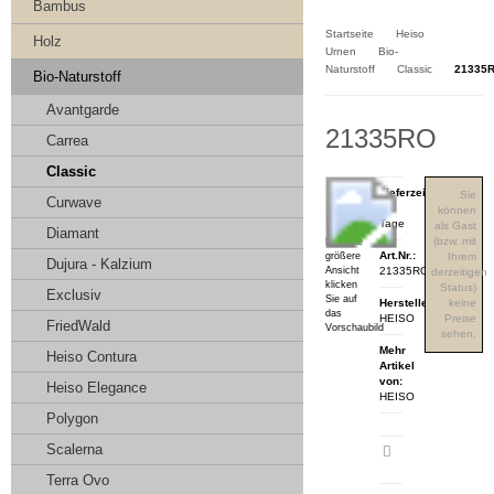
Kasse
Bambus
Startseite
Heiso
Holz
Urnen
Bio-
Naturstoff
Classic
21335
Bio-Naturstoff
Avantgarde
21335RO
Carrea
Classic
Lieferzeit:
Sie
Curwave
3-4
können
Tage
als Gast
Diamant
(bzw. mit
Für eine
Art.Nr.:
größere
Ihrem
Dujura - Kalzium
Ansicht
21335RO
derzeitigen
klicken
Status)
Exclusiv
Sie auf
Hersteller:
keine
das
HEISO
Preise
FriedWald
Vorschaubild
sehen.
Mehr
Heiso Contura
Artikel
von:
Heiso Elegance
HEISO
Polygon
Scalerna
Artikeldatenblatt
drucken
Terra Ovo