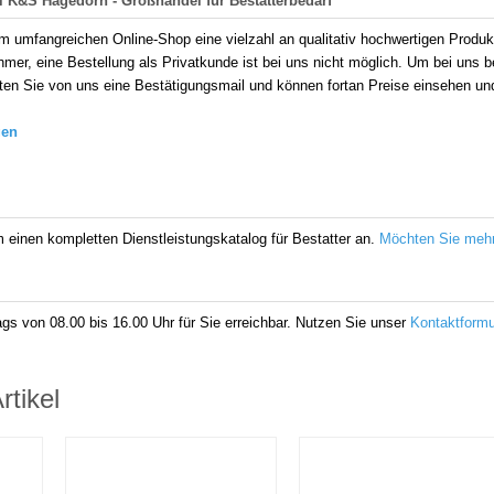
 K&S Hagedorn - Großhandel für Bestatterbedarf
em umfangreichen Online-Shop eine vielzahl an qualitativ hochwertigen Produ
mer, eine Bestellung als Privatkunde ist bei uns nicht möglich.
Um bei uns b
alten Sie von uns eine Bestätigungsmail und können fortan Preise einsehen un
gen
m einen kompletten Dienstleistungskatalog für Bestatter an.
Möchten Sie mehr
ags von 08.00 bis 16.00 Uhr für Sie erreichbar. Nutzen Sie unser
Kontaktformu
tikel