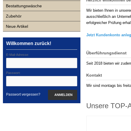
Herzlich Willkommen bei
Bestattungswäsche
Wir bieten Ihnen in unser
Zubehör
ausschließlich an Unterneh
erfolgreicher Prüfung erh
Neue Artikel
Jetzt Kundenkonto anle
Willkommen zurück!
Überführungsdienst
E-Mail-Adresse:
Seit 2018 bieten wir zude
Passwort:
Kontakt
Wir sind montags bis freit
Passwort vergessen?
ANMELDEN
Unsere TOP-Ar