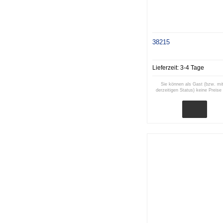
38215
Lieferzeit:
3-4 Tage
Sie können als Gast (bzw. mi
derzeitigen Status) keine Preise