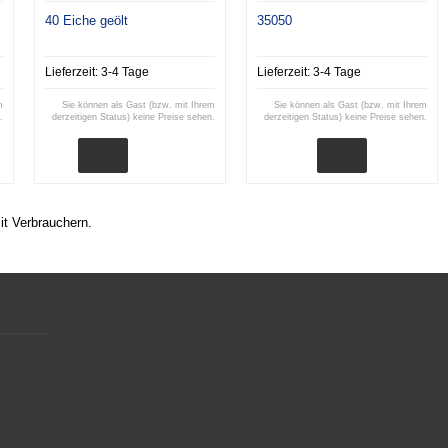
40 Eiche geölt
35050
Lieferzeit:
3-4 Tage
Lieferzeit:
3-4 Tage
m
Sie können als Gast (bzw. mit Ihrem
Sie können als Gast (bzw. mit Ihrem
.
derzeitigen Status) keine Preise sehen.
derzeitigen Status) keine Preise sehen.
it Verbrauchern.