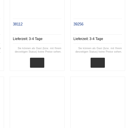
38112
39256
Lieferzeit:
3-4 Tage
Lieferzeit:
3-4 Tage
m
Sie können als Gast (bzw. mit Ihrem
Sie können als Gast (bzw. mit Ihrem
.
derzeitigen Status) keine Preise sehen.
derzeitigen Status) keine Preise sehen.