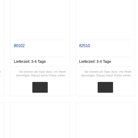
80102
82510
Lieferzeit:
3-4 Tage
Lieferzeit:
3-4 Tage
m
Sie können als Gast (bzw. mit Ihrem
Sie können als Gast (bzw. mit Ihrem
.
derzeitigen Status) keine Preise sehen.
derzeitigen Status) keine Preise sehen.