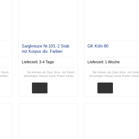
Sargkreuze Nr.103, 2 Stab
GK Köln 80
mit Korpus div. Farben
Lieferzeit:
3-4 Tage
Lieferzeit:
1 Woche
t Ihrem
Sie können als Gast (bzw. mit Ihrem
Sie können als Gast (bzw. mit Ihre
 sehen.
derzeitigen Status) keine Preise sehen.
derzeitigen Status) keine Preise sehen