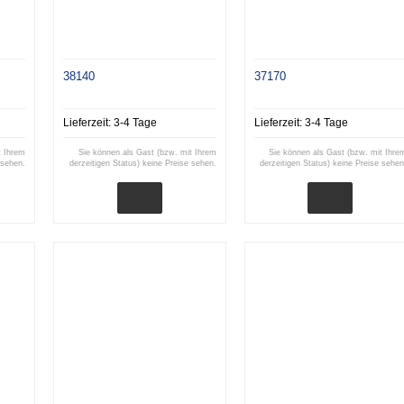
38140
37170
Lieferzeit:
3-4 Tage
Lieferzeit:
3-4 Tage
t Ihrem
Sie können als Gast (bzw. mit Ihrem
Sie können als Gast (bzw. mit Ihre
 sehen.
derzeitigen Status) keine Preise sehen.
derzeitigen Status) keine Preise sehen