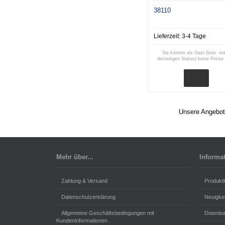
38110
Lieferzeit:
3-4 Tage
Sie können als Gast (bzw. mi
derzeitigen Status) keine Preise
Unsere Angebote
Mehr über...
Informa
Zahlung & Versand
Produkt
Datenschutzerklärung
Neuigke
Allgemeine Geschäftsbedingungen mit
Downlo
Kundeninformationen