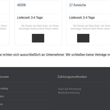
40206
17 Asteiche
Lieferzeit:
3-4 Tage
Lieferzeit:
3-4 Tage
t Ihrem
Sie können als Gast (bzw. mit Ihrem
Sie können als Gast (bzw. mit Ihre
 sehen.
derzeitigen Status) keine Preise sehen.
derzeitigen Status) keine Preise sehen
 richten sich ausschließlich an Unternehmer. Wir schließen keine Verträge m
tionen
Zahlungsmethoden
katalog
Kauf auf Rechnung
Banküberweisung
iten
ads