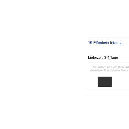
19 Elfenbein Intarsia
Lieferzeit:
3-4 Tage
Sie können als Gast (bzw. mi
derzeitigen Status) keine Preise