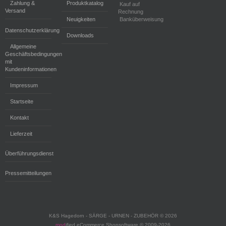
Zahlung &
Produktkatalog
Kauf auf
Versand
Rechnung
Neuigkeiten
Banküberweisung
Datenschutzerklärung
Downloads
Allgemeine
Geschäftsbedingungen
mit
Kundeninformationen
Impressum
Startseite
Kontakt
Lieferzeit
Überführungsdienst
Pressemitteilungen
K&S Hagedorn - SÄRGE - URNEN - ZUBEHÖR © 2026
mod
ified eCommerce Shopsoftware © 2009-2026