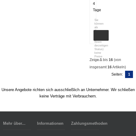
4
Tage
Sie
können
als
Gast
(bzw.
mit
Ihrem
derzeitigen
Status)
keine
Preise
Zeige
1
bis
16
(von
sehen.
insgesamt
16
Artikeln)
Seiten:
1
Unsere Angebote richten sich ausschließlich an Unternehmer. Wir schließen
keine Verträge mit Verbrauchern.
Mehr über...
Informationen
Zahlungsmethoden