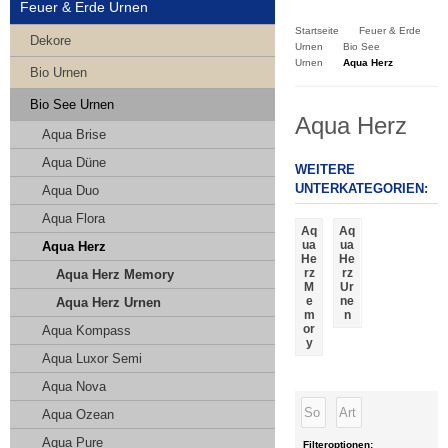
Kasse
Feuer & Erde Urnen
Startseite
Feuer & Erde
Dekore
Urnen
Bio See
Urnen
Aqua Herz
Bio Urnen
Bio See Urnen
Aqua Herz
Aqua Brise
Aqua Düne
WEITERE
UNTERKATEGORIEN:
Aqua Duo
Aqua Flora
Aq
Aq
ua
ua
Aqua Herz
He
He
rz
rz
Aqua Herz Memory
M
Ur
e
ne
Aqua Herz Urnen
m
n
or
Aqua Kompass
y
Aqua Luxor Semi
Aqua Nova
Aqua Ozean
Aqua Pure
Filteroptionen: