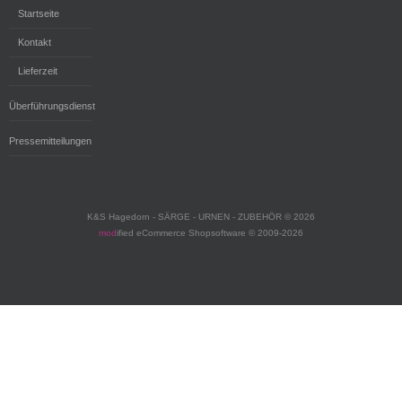
Startseite
Kontakt
Lieferzeit
Überführungsdienst
Pressemitteilungen
K&S Hagedorn - SÄRGE - URNEN - ZUBEHÖR © 2026
mod
ified eCommerce Shopsoftware © 2009-2026