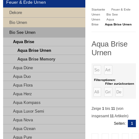
Kasse
Feuer & Erde Urnen
Startseite
Feuer & Erde
Dekore
Urnen
Bio See
Urnen
Aqua
Bio Urnen
Brise
Aqua Brise Urnen
Bio See Urnen
Aqua Brise
Aqua Brise
Aqua Brise Urnen
Urnen
Aqua Brise Memory
Aqua Düne
Aqua Duo
Filteroptionen:
Filter zurücksetzen
Aqua Flora
Aqua Herz
Aqua Kompass
Zeige
1
bis
11
(von
Aqua Luxor Semi
insgesamt
11
Artikeln)
Aqua Nova
Seiten:
1
Aqua Ozean
Aqua Pure