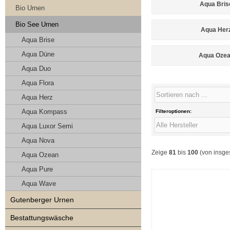
Aqua Bris
Bio Urnen
Bio See Urnen
Aqua Her
Aqua Brise
Aqua Düne
Aqua Oze
Aqua Duo
Aqua Flora
Aqua Herz
Aqua Kompass
Filteroptionen:
Aqua Luxor Semi
Aqua Nova
Zeige
81
bis
100
(von insg
Aqua Ozean
Aqua Pure
Aqua Wave
Gutenberger Urnen
Bestattungswäsche