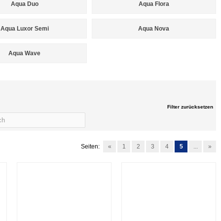
Aqua Duo
Aqua Flora
Aqua Luxor Semi
Aqua Nova
Aqua Wave
Filter zurücksetzen
Seiten:
«
1
2
3
4
5
...
»