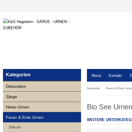
Kategorien
Menü
Kontakt
D
Dekoration
Startseite
Feuer & Erde Urne
Särge
Bio See Urne
Heiso Urnen
Feuer & Erde Urnen
WEITERE UNTERKATEG
Dekore