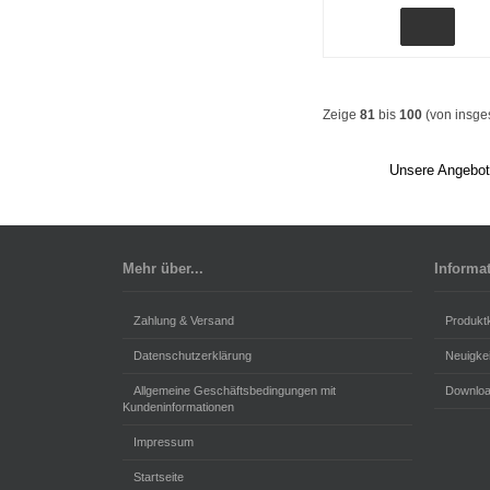
Zeige
81
bis
100
(von insg
Unsere Angebote
Mehr über...
Informa
Zahlung & Versand
Produkt
Datenschutzerklärung
Neuigke
Allgemeine Geschäftsbedingungen mit
Downlo
Kundeninformationen
Impressum
Startseite