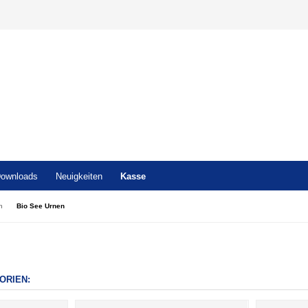
ownloads
Neuigkeiten
Kasse
n
Bio See Urnen
n
ORIEN: