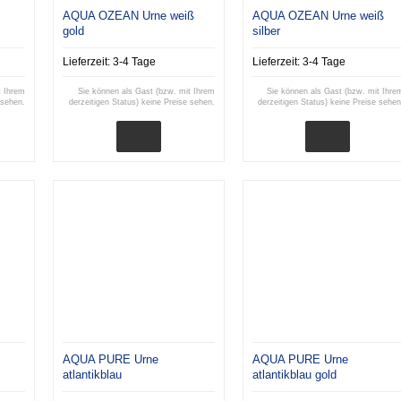
AQUA OZEAN Urne weiß
AQUA OZEAN Urne weiß
gold
silber
Lieferzeit:
3-4 Tage
Lieferzeit:
3-4 Tage
t Ihrem
Sie können als Gast (bzw. mit Ihrem
Sie können als Gast (bzw. mit Ihre
 sehen.
derzeitigen Status) keine Preise sehen.
derzeitigen Status) keine Preise sehen
AQUA PURE Urne
AQUA PURE Urne
atlantikblau
atlantikblau gold