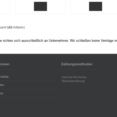
esamt
162
Artikeln)
 richten sich ausschließlich an Unternehmer. Wir schließen keine Verträge m
tionen
Zahlungsmethoden
katalog
Kauf auf Rechnung
Banküberweisung
iten
ads