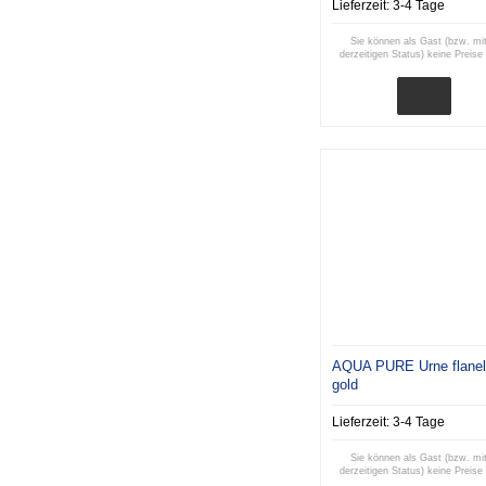
Lieferzeit:
3-4 Tage
Sie können als Gast (bzw. mi
derzeitigen Status) keine Preise
AQUA PURE Urne flanel
gold
Lieferzeit:
3-4 Tage
Sie können als Gast (bzw. mi
derzeitigen Status) keine Preise