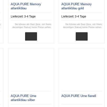
AQUA PURE Memory
AQUA PURE Memory
atlantikblau
atlantikblau gold
Lieferzeit:
3-4 Tage
Lieferzeit:
3-4 Tage
m
Sie können als Gast (bzw. mit Ihrem
Sie können als Gast (bzw. mit Ihrem
.
derzeitigen Status) keine Preise sehen.
derzeitigen Status) keine Preise sehen.
AQUA PURE Urne
AQUA PURE Urne flanell
atlantikblau silber