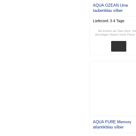
AQUA OZEAN Urne
taubenblau silber
Lieferzeit:
3-4 Tage
Sie können als Gast (bzw. mi
derzeitigen Status) keine Preise
AQUA PURE Memory
atlantikblau silber