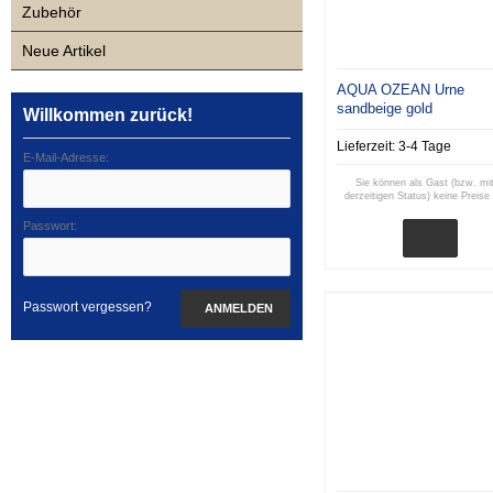
Zubehör
Neue Artikel
AQUA OZEAN Urne
sandbeige gold
Willkommen zurück!
Lieferzeit:
3-4 Tage
E-Mail-Adresse:
Sie können als Gast (bzw. mi
derzeitigen Status) keine Preise
Passwort:
Passwort vergessen?
ANMELDEN