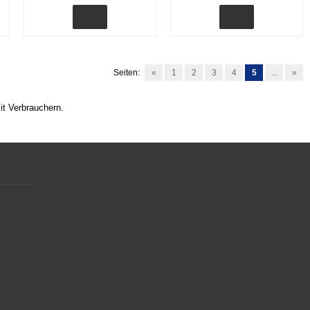
Seiten:
«
1
2
3
4
5
...
»
it Verbrauchern.