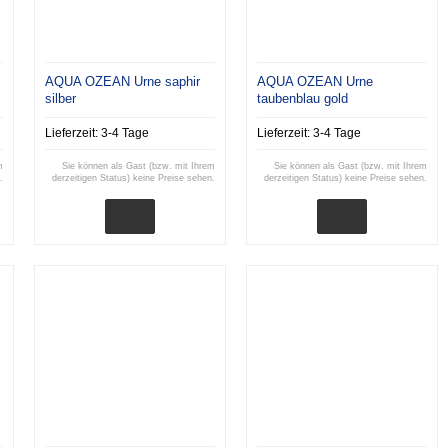
AQUA OZEAN Urne saphir
AQUA OZEAN Urne
silber
taubenblau gold
Lieferzeit:
3-4 Tage
Lieferzeit:
3-4 Tage
m
Sie können als Gast (bzw. mit Ihrem
Sie können als Gast (bzw. mit Ihrem
.
derzeitigen Status) keine Preise sehen.
derzeitigen Status) keine Preise sehen.