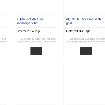
AQUA OZEAN Urne
AQUA OZEAN Urne saphir
sandbeige silber
gold
Lieferzeit:
3-4 Tage
Lieferzeit:
3-4 Tage
t Ihrem
Sie können als Gast (bzw. mit Ihrem
Sie können als Gast (bzw. mit Ihre
 sehen.
derzeitigen Status) keine Preise sehen.
derzeitigen Status) keine Preise sehen