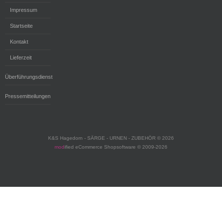
Impressum
Startseite
Kontakt
Lieferzeit
Überführungsdienst
Pressemitteilungen
K&S Hagedorn - SÄRGE - URNEN - ZUBEHÖR © 2026
mod
ified eCommerce Shopsoftware © 2009-2026