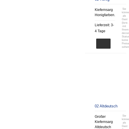
Sie
Kiefernsarg
könn
Honigfarben.
als
Gast
(bzw.
Lieferzeit:
3-
mit
Ihrem
4 Tage
derzei
Statu
keine
Preis
sehen
02 Altdeutsch
Sie
Großer
könn
Kiefernsarg
als
Gast
Altdeutsch