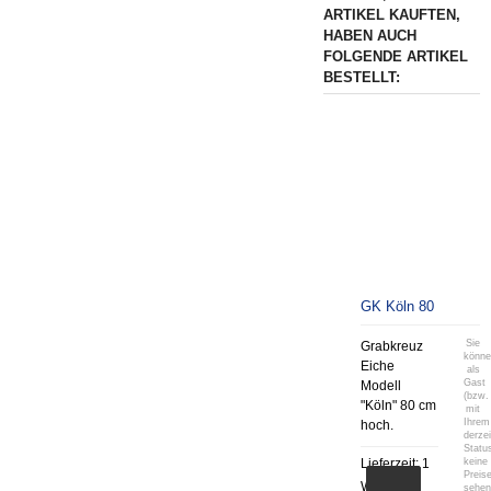
ARTIKEL KAUFTEN,
HABEN AUCH
FOLGENDE ARTIKEL
BESTELLT:
GK Köln 80
Sie
Grabkreuz
könn
Eiche
als
Gast
Modell
(bzw.
"Köln" 80 cm
mit
Ihrem
hoch.
derzei
Statu
Lieferzeit:
1
keine
Preis
Woche
sehen