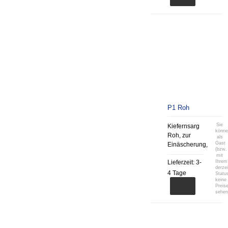
P1 Roh
Sie
Kiefernsarg
könn
Roh, zur
als
Gast
Einäscherung,
(bzw.
mit
Lieferzeit:
3-
Ihrem
derzei
4 Tage
Statu
keine
Preis
sehen